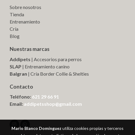
Sobre nosotros
Tienda
Entrenamiento
Cría
Blog
Nuestras marcas
Addipets
| Accesorios para perros
SLAP
| Entrenamiento canino
Balgran
| Cría Border Collie & Shelties
Contacto
Teléfono:
621 29 66 91
Email:
addipetsshop@gmail.com
Mario Blanco Domínguez
utiliza cookies propias y terceros
Aviso legal