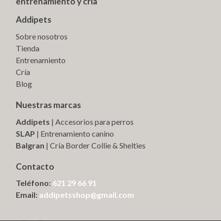
entrenamiento y cría
Addipets
Sobre nosotros
Tienda
Entrenamiento
Cría
Blog
Nuestras marcas
Addipets
| Accesorios para perros
SLAP
| Entrenamiento canino
Balgran
| Cría Border Collie & Shelties
Contacto
Teléfono:
621 29 66 91
Email:
addipetsshop@gmail.com