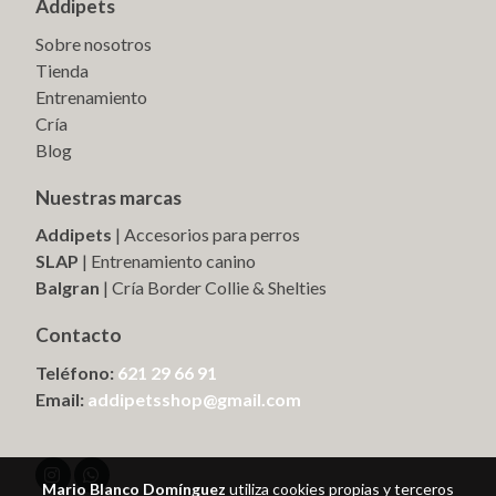
Addipets
Sobre nosotros
Tienda
Entrenamiento
Cría
Blog
Nuestras marcas
Addipets
| Accesorios para perros
SLAP
| Entrenamiento canino
Balgran
| Cría Border Collie & Shelties
Contacto
Teléfono:
621 29 66 91
Email:
addipetsshop@gmail.com
Mario Blanco Domínguez
utiliza cookies propias y terceros