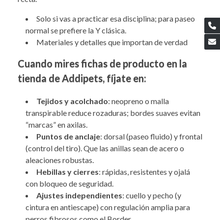
Solo si vas a practicar esa disciplina; para paseo
normal se prefiere la Y clásica.
Materiales y detalles que importan de verdad
Cuando mires fichas de producto en la
tienda de Addipets, fíjate en:
Tejidos y acolchado
: neopreno o malla
transpirable reduce rozaduras; bordes suaves evitan
“marcas” en axilas.
Puntos de anclaje
: dorsal (paseo fluido) y frontal
(control del tiro). Que las anillas sean de acero o
aleaciones robustas.
Hebillas y cierres
: rápidas, resistentes y ojalá
con bloqueo de seguridad.
Ajustes independientes
: cuello y pecho (y
cintura en antiescape) con regulación amplia para
perros fibrosos como el Border.