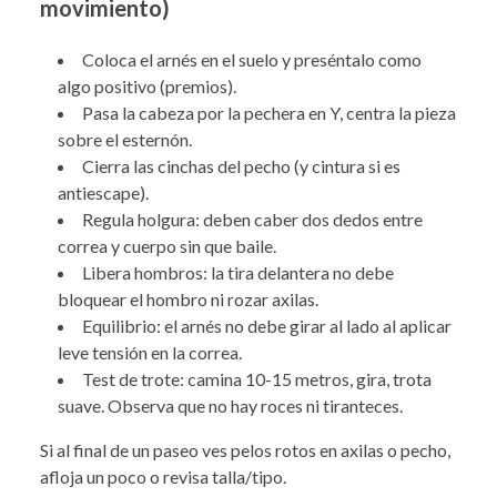
movimiento)
Coloca el arnés en el suelo y preséntalo como
algo positivo (premios).
Pasa la cabeza por la pechera en Y, centra la pieza
sobre el esternón.
Cierra las cinchas del pecho (y cintura si es
antiescape).
Regula holgura: deben caber dos dedos entre
correa y cuerpo sin que baile.
Libera hombros: la tira delantera no debe
bloquear el hombro ni rozar axilas.
Equilibrio: el arnés no debe girar al lado al aplicar
leve tensión en la correa.
Test de trote: camina 10-15 metros, gira, trota
suave. Observa que no hay roces ni tiranteces.
Si al final de un paseo ves pelos rotos en axilas o pecho,
afloja un poco o revisa talla/tipo.