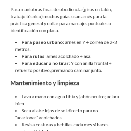
Para maniobras finas de obediencia (giros en talón,
trabajo técnico) muchos guías usan arnés para la
práctica general y collar para marcajes puntuales o
identificación con placa.
Para paseo urbano
: arnés en Y + correa de 2-3
metros.
Para rutas
: arnés acolchado + asa.
Para educar a no tirar
: Y con anilla frontal +
refuerzo positivo, premiando caminar junto.
Mantenimiento y limpieza
Lava a mano con agua tibia y jabón neutro; aclara
bien.
Seca al aire lejos de sol directo para no
“acartonar” acolchados.
Revisa costuras y hebillas cada mes si haces